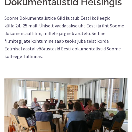
Dokumentalistid Helsingis
Soome Dokumentalistide Gild kutsub Eesti kolleegid
külla 24.-25.mail. Ühiselt vaadatakse üht Eesti ja üht Soome
dokumentaalfilmi, millele järgneb arutelu. Selline
filmitegijate kohtumine saab teoks juba teist korda.
Eelmisel aastal võõrustasid Eesti dokumentalistid Soome
kolleege Tallinnas.