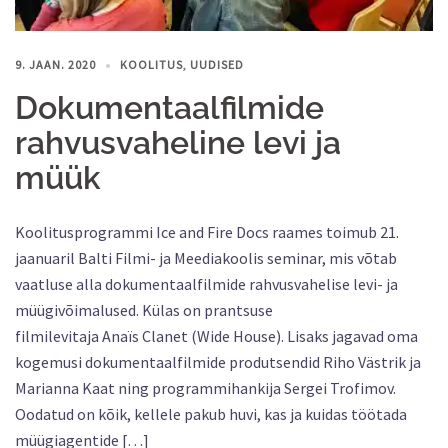
9. JAAN. 2020
KOOLITUS
,
UUDISED
Dokumentaalfilmide
rahvusvaheline levi ja
müük
Koolitusprogrammi Ice and Fire Docs raames toimub 21.
jaanuaril Balti Filmi- ja Meediakoolis seminar, mis võtab
vaatluse alla dokumentaalfilmide rahvusvahelise levi- ja
müügivõimalused. Külas on prantsuse
filmilevitaja Anaïs Clanet (Wide House). Lisaks jagavad oma
kogemusi dokumentaalfilmide produtsendid Riho Västrik ja
Marianna Kaat ning programmihankija Sergei Trofimov.
Oodatud on kõik, kellele pakub huvi, kas ja kuidas töötada
müügiagentide […]