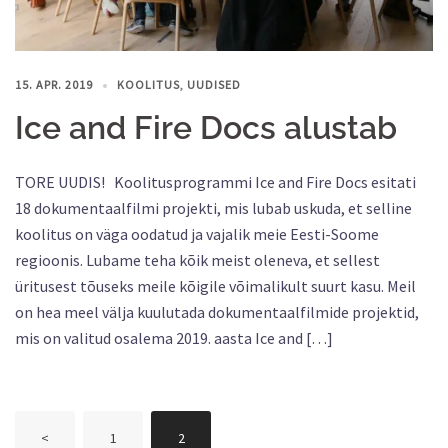
15. APR. 2019
KOOLITUS
,
UUDISED
Ice and Fire Docs alustab
TORE UUDIS! Koolitusprogrammi Ice and Fire Docs esitati
18 dokumentaalfilmi projekti, mis lubab uskuda, et selline
koolitus on väga oodatud ja vajalik meie Eesti-Soome
regioonis. Lubame teha kõik meist oleneva, et sellest
üritusest tõuseks meile kõigile võimalikult suurt kasu. Meil
on hea meel välja kuulutada dokumentaalfilmide projektid,
mis on valitud osalema 2019. aasta Ice and […]
<
1
2