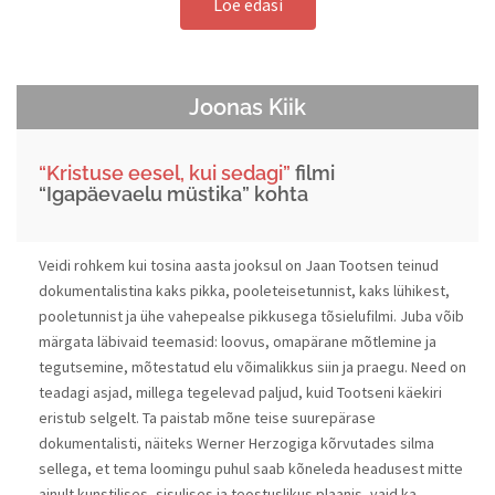
Loe edasi
Joonas Kiik
“Kristuse eesel, kui sedagi”
filmi
“Igapäevaelu müstika” kohta
Veidi rohkem kui tosina aasta jooksul on Jaan Tootsen teinud
dokumentalistina kaks pikka, pooleteisetunnist, kaks lühikest,
pooletunnist ja ühe vahepealse pikkusega tõsielufilmi. Juba võib
märgata läbivaid teemasid: loovus, omapärane mõtlemine ja
tegutsemine, mõtestatud elu võimalikkus siin ja praegu. Need on
teadagi asjad, millega tegelevad paljud, kuid Tootseni käekiri
eristub selgelt. Ta paistab mõne teise suurepärase
dokumentalisti, näiteks Werner Herzogiga kõrvutades silma
sellega, et tema loomingu puhul saab kõneleda headusest mitte
ainult kunstilises, sisulises ja teostuslikus plaanis, vaid ka