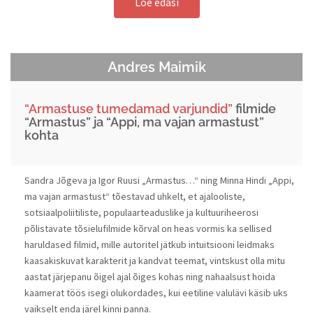
Loe edasi
Andres Maimik
“Armastuse tumedamad varjundid”
filmide
“Armastus” ja “Appi, ma vajan armastust”
kohta
Sandra Jõgeva ja Igor Ruusi „Armastus…“ ning Minna Hindi „Appi,
ma vajan armastust“ tõestavad uhkelt, et ajalooliste,
sotsiaalpoliitiliste, populaarteaduslike ja kultuuriheerosi
põlistavate tõsielufilmide kõrval on heas vormis ka sellised
haruldased filmid, mille autoritel jätkub intuitsiooni leidmaks
kaasakiskuvat karakterit ja kandvat teemat, vintskust olla mitu
aastat järjepanu õigel ajal õiges kohas ning nahaalsust hoida
kaamerat töös isegi olukordades, kui eetiline valulävi käsib uks
vaikselt enda järel kinni panna.