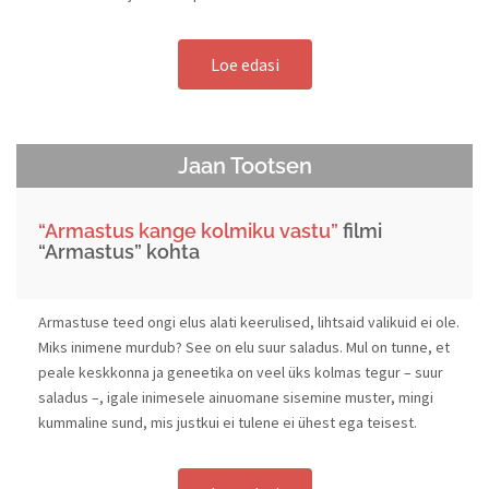
Loe edasi
Jaan Tootsen
“Armastus kange kolmiku vastu”
filmi
“Armastus” kohta
Armastuse teed ongi elus alati keerulised, lihtsaid valikuid ei ole.
Miks inimene murdub? See on elu suur saladus. Mul on tunne, et
peale keskkonna ja geneetika on veel üks kolmas tegur – suur
saladus –, igale inimesele ainuomane sisemine muster, mingi
kummaline sund, mis justkui ei tulene ei ühest ega teisest.