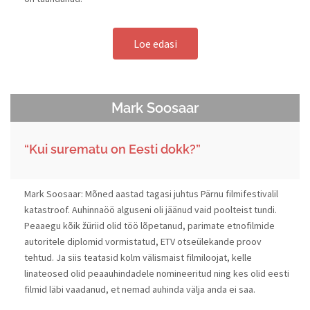
Loe edasi
Mark Soosaar
“Kui surematu on Eesti dokk?”
Mark Soosaar: Mõned aastad tagasi juhtus Pärnu filmifestivalil
katastroof. Auhinnaöö alguseni oli jäänud vaid poolteist tundi.
Peaaegu kõik žüriid olid töö lõpetanud, parimate etnofilmide
autoritele diplomid vormistatud, ETV otseülekande proov
tehtud. Ja siis teatasid kolm välismaist filmiloojat, kelle
linateosed olid peaauhindadele nomineeritud ning kes olid eesti
filmid läbi vaadanud, et nemad auhinda välja anda ei saa.