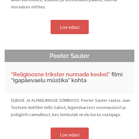
moraalses mõttes.
Loe edasi
Peeter Sauter
“Religioosne trikster nunnade keskel”
filmi
“Igapäevaelu müstika” kohta
ÜLBUSE JA ALANDLIKKUSE SÜMBIOOS: Peeter Sauter vaatas Jaan
Tootseni dokfilmi Vello Salost, legendaarsest soomepoisist ja
polüglott-vaimulikust, kes tembutab nii elu kui ka vaatajaga.
Loe edasi