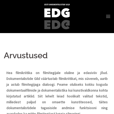
Arvustused
Hea filmikriitika on filmitegijale oluline ja edasiviiv jõud.
Dokumentalistide Gild väärtustab filmikriitikat, mis süveneb, uurib
ja astub filmitegijaga dialoogi. Peame oluliseks kokku koguda
dokumentaalfilmide ja dokumentalistika kui kunstivaldkonna kohta
kirjutatud artiklid. Siit lehelt leiad hoolikalt valitud tekstid,
milledest paljud on omaette kunstiteosed, täites
dokumentalistidele tagasiside andmise funktsiooni ning
avardades ka mitte-filmitegijast lugeja silmaringi.