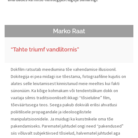
Marko Raat
“Tahte triumf vandlitornis”
Dokfilm ratsutab meediumina tõe vahendamise illusioonil.
Dokitegija ei pea midagi ise tõestama, fotograafiline kujutis on
alates selle leiutamisest kinnistunud meie meeltes kui fakti
sünonüüm. Ka kõige kohmakam või tendentslikum dokk on
vaataja silmis traditsiooniliselt ikkagi “tõsieluline” film,
tõeväärtusega teos. Seega pakub dokiväli erilisi ahvatlusi
poliitilisele propagandale ja ideoloogilistele
manipulatsioonidele. Ja muidugi ka kunstnikele oma tõe
pakendamiseks. Parematel juhtudel ongi need “pakendused”
siis võluvalt subjektiivsed tõsielud, halvematel juhtudel aga