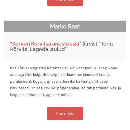
Marko Raat
“Kõrveri Kõrvitsa anesteesia”
filmist “Tõnu
Kõrvits. Lageda laulud”
Kas Kõrver vaigistab Kõrvitsa valu või vastupidi, ei saagi kohe
aru, aga filmi kulgedes valgub üldnarkoos kinosaali laiali ja
paralüseerib kogu järgnevaks tunniks ka vaataja lahtised
närviotsad. On see ravi või põgenemine, sõltub patsiendi valu ja
haiguse iseloomust, aga see mõjub.
Loe edasi