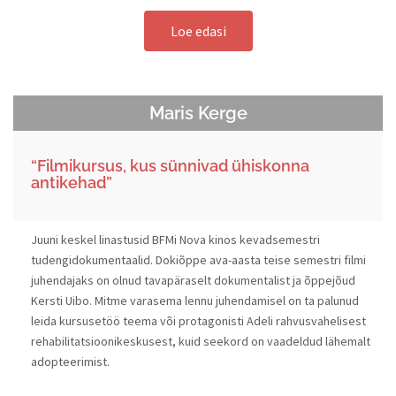
Loe edasi
Maris Kerge
“Filmikursus, kus sünnivad ühiskonna
antikehad”
Juuni keskel linastusid BFMi Nova kinos kevadsemestri
tudengidokumentaalid. Dokiõppe ava-aasta teise semestri filmi
juhendajaks on olnud tavapäraselt dokumentalist ja õppejõud
Kersti Uibo. Mitme varasema lennu juhendamisel on ta palunud
leida kursusetöö teema või protagonisti Adeli rahvusvahelisest
rehabilitatsioonikeskusest, kuid seekord on vaadeldud lähemalt
adopteerimist.