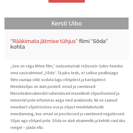
Kersti Uibo
“Rääkimata jätmise tühjus”
filmi “Sõda”
kohta
„See on väga lihtne film,“ iseloomustab režissöör Sulev Keedus
oma vastvalminud „Sõda“. Ta juba teab, et sellise pealkirjaga
filmi vaataja võib oodata lugu võitjatest ja kaotajatest.
Meediasõjas on alati pooled: omad ja vaenlased.
Massiteabevahendid vahendavad masinlikult sõjasõnumeid ja
inimestel pole infomüras aega neid analüüsida. Nii on saanud
meediast sõjatööstuse osa ja sõjast meelelahutuslik
meediamäng, kus omad on positiivsed ja vaenlased negatiivsed.
Sõjas aga võitjaid pole. Sõda on alati ebainimlik ja kehtib vaid üks
reegel – jääda ellu.