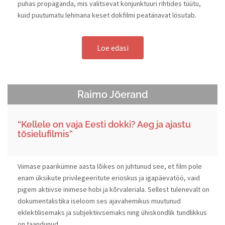
puhas propaganda, mis valitsevat konjunktuuri rihtides tüütu,
kuid puutumatu lehmana keset dokfilmi peatänavat lösutab.
Loe edasi
Raimo Jõerand
“Kellele on vaja Eesti dokki? Aeg ja ajastu
tõsielufilmis”
Viimase paarikümne aasta lõikes on juhtunud see, et film pole
enam üksikute privilegeeritute erioskus ja igapäevatöö, vaid
pigem aktiivse inimese hobi ja kõrvaleriala. Sellest tulenevalt on
dokumentalistika iseloom ses ajavahemikus muutunud
eklektilisemaks ja subjektiivsemaks ning ühiskondlik tundlikkus
on taandunud.