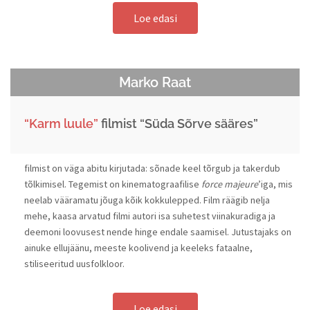
Loe edasi
Marko Raat
“Karm luule”
filmist “Süda Sõrve sääres”​
filmist on väga abitu kirjutada: sõnade keel tõrgub ja takerdub
tõlkimisel. Tegemist on kinematograafilise
force majeure
’iga, mis
neelab vääramatu jõuga kõik kokkulepped. Film räägib nelja
mehe, kaasa arvatud filmi autori isa suhetest viinakuradiga ja
deemoni loovusest nende hinge endale saamisel. Jutustajaks on
ainuke ellujäänu, meeste koolivend ja keeleks fataalne,
stiliseeritud uusfolkloor.
Loe edasi