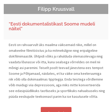
Filipp Kruusvall
“Eesti dokumentalistikast Soome mudeli
näitel”
Eesti on rahvaarvult üks maailma väiksemaid riike, millel on
omakeelne filmitööstus ja ka mitmekülgne ning eripalgeline
dokfilmimaastik. Ühtpidi võiks ju rahulduda olemasolevaga ning
vaadata lõunasse või itta, kuna sealsega võrreldes on meil nii
mõnigi asi paremini. Teiselt poolt teevad jänestena ees tempot
Soome ja Põhjamaad, näidates, et ka väike oma keeleruumiga
riik võib olla dokimaailmas tipptegija. Enda teistega võrdlemine
võib muidugi viia depressiooni, aga miks mitte konverteerida
see edasipüüdlikuks taotluseks ja sportlikuks nahaalsuseks ning
püüda eeskujude teekonnast parim ka ise kasutusele võtta.