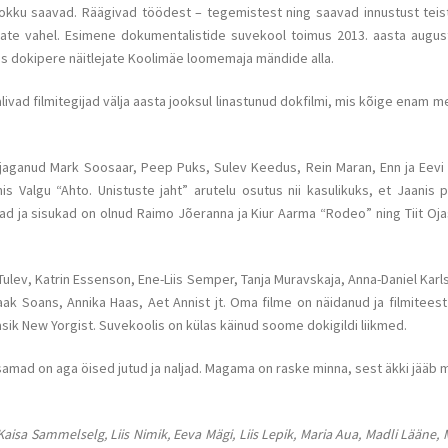
kokku saavad. Räägivad töödest – tegemistest ning saavad innustust teist
ate vahel. Esimene dokumentalistide suvekool toimus 2013. aasta augustis
lis dokipere näitlejate Koolimäe loomemaja mändide alla.
alivad filmitegijad välja aasta jooksul linastunud dokfilmi, mis kõige enam m
jaganud Mark Soosaar, Peep Puks, Sulev Keedus, Rein Maran, Enn ja Eevi 
s Valgu “Ahto. Unistuste jaht” arutelu osutus nii kasulikuks, et Jaanis p
ad ja sisukad on olnud Raimo Jõeranna ja Kiur Aarma “Rodeo” ning Tiit Oja
Tulev, Katrin Essenson, Ene-Liis Semper, Tanja Muravskaja, Anna-Daniel Karl
k Soans, Annika Haas, Aet Annist jt. Oma filme on näidanud ja filmiteest r
ik New Yorgist. Suvekoolis on külas käinud soome dokigildi liikmed.
tsamad on aga öised jutud ja naljad. Magama on raske minna, sest äkki jääb 
isa Sammelselg, Liis Nimik, Eeva Mägi, Liis Lepik, Maria Aua, Madli Lääne, 