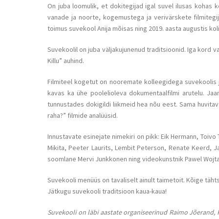
On juba loomulik, et dokitegijad igal suvel ilusas kohas 
vanade ja noorte, kogemustega ja verivärskete filmitegij
toimus suvekool Anija mõisas ning 2019. aasta augustis ko
Suvekoolil on juba väljakujunenud traditsioonid. Iga kord v
Killu” auhind.
Filmiteel kogetut on nooremate kolleegidega suvekoolis 
kavas ka ühe poolelioleva dokumentaalfilmi arutelu. Jaani
tunnustades dokigildi liikmeid hea nõu eest. Sama huvitav
raha?” filmide analüüsid.
Innustavate esinejate nimekiri on pikk: Eik Hermann, Toivo 
Mikita, Peeter Laurits, Lembit Peterson, Renate Keerd, Jaa
soomlane Mervi Junkkonen ning videokunstnik Pawel Wojtas
Suvekooli menüüs on tavaliselt ainult taimetoit. Kõige täh
Jätkugu suvekooli traditsioon kaua-kaua!
Suvekooli on läbi aastate organiseerinud Raimo Jõerand, Ka