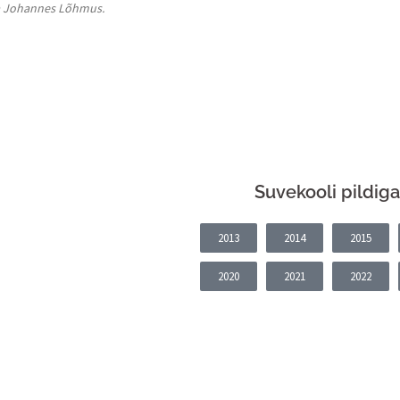
 ja Johannes Lõhmus.
Suvekooli pildiga
2013
2014
2015
2020
2021
2022