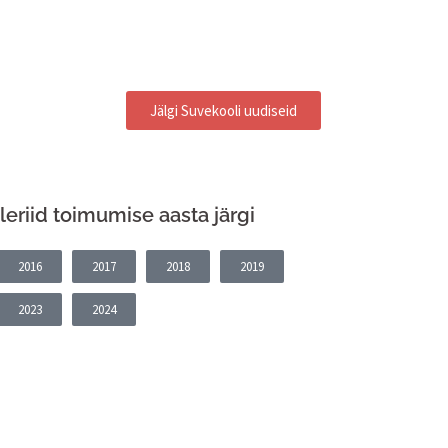
Jälgi Suvekooli uudiseid
leriid toimumise aasta järgi
2016
2017
2018
2019
2023
2024