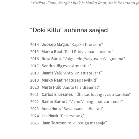
Kristiina Iilane, Margit Lillak ja Marko Raat, Maie Rosmann
“Doki Killu” auhinna saajad
2014
Joosep Matjus
“Kajaka teoreem”
2015
Marko Raat
“Fast Eddy vanad uudised”
2016
Nora Särak
“Valguseks/Valguseni/
Valgusena”
2017
Sandra Jõgeva
“Armastus”
2018
Jaanis Valk
“Ahto. Unistuste jaht”
2019
Marko Raat
“Matusepäevikud”
2020
Marta Pulk
“Aasta täis draamat”
2021
Carlos E. Lesmes
“Üht kaotust igavesti kandsin”
2022
Rainer Sarnet
“Vaino Vahingu päevaraamat”
2023
Anna Hints
“Savvusanna sõsarad”
2024
Liis Nimik
“Päikeseaeg”
2025
Jaan Tootsen
“Kikilipsuga mässaja”