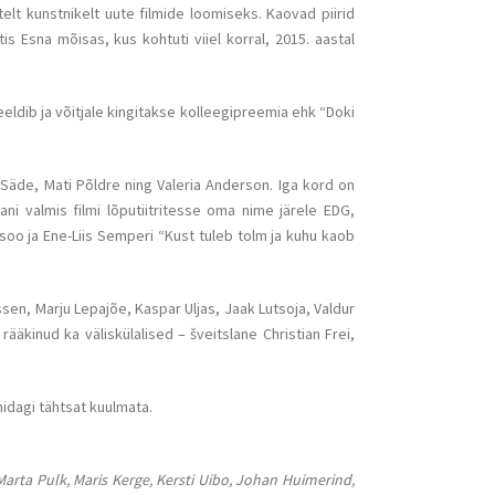
elt kunstnikelt uute filmide loomiseks. Kaovad piirid
 Esna mõisas, kus kohtuti viiel korral, 2015. aastal
eeldib ja võitjale kingitakse kolleegipreemia ehk “Doki
Säde, Mati Põldre ning Valeria Anderson. Iga kord on
ani valmis filmi lõputiitritesse oma nime järele EDG,
soo ja Ene-Liis Semperi “Kust tuleb tolm ja kuhu kaob
ssen, Marju Lepajõe, Kaspar Uljas, Jaak Lutsoja, Valdur
ääkinud ka väliskülalised – šveitslane Christian Frei,
midagi tähtsat kuulmata.
Marta Pulk, Maris Kerge, Kersti Uibo, Johan Huimerind,