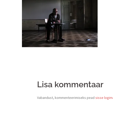
Lisa kommentaar
Vabandust, kommenteerimiseks pead
sisse logim